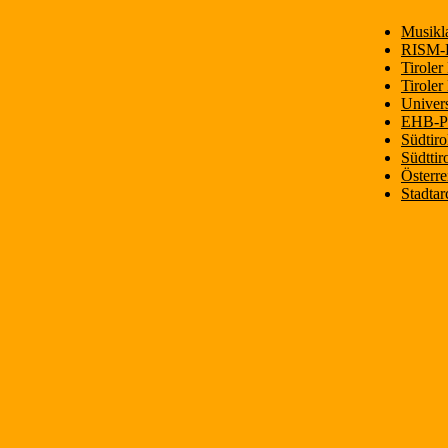
Musikl
RISM-P
Tirole
Tiroler
Univers
EHB-Pro
Südtiro
Südttir
Österre
Stadtar